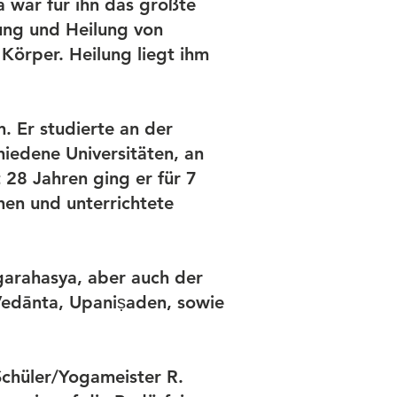
ga war für ihn das größte
ung und Heilung von
 Körper. Heilung liegt ihm
. Er studierte an der
hiedene Universitäten, an
 28 Jahren ging er für 7
hen und unterrichtete
ogarahasya, aber auch der
Vedānta, Upaniṣaden, sowie
Schüler/Yogameister R.