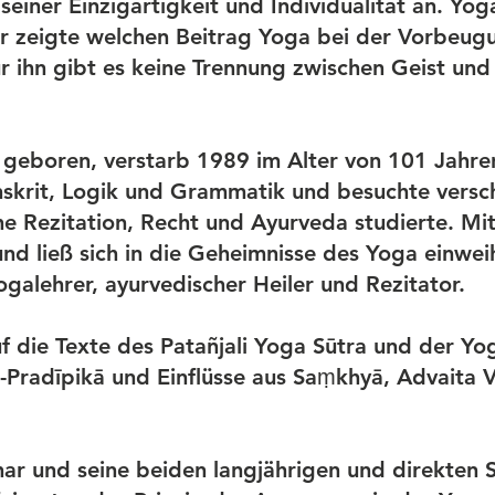
seiner Einzigartigkeit und Individualität an. Yo
r zeigte welchen Beitrag Yoga bei der Vorbeug
ür ihn gibt es keine Trennung zwischen Geist und
geboren, verstarb 1989 im Alter von 101 Jahren
nskrit, Logik und Grammatik und besuchte versc
he Rezitation, Recht und Ayurveda studierte. Mit
nd ließ sich in die Geheimnisse des Yoga einwei
galehrer, ayurvedischer Heiler und Rezitator.
uf die Texte des Patañjali Yoga Sūtra und der Y
Pradīpikā und Einflüsse aus Saṃkhyā, Advaita 
char und seine beiden langjährigen und direkten 