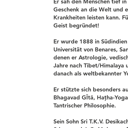
Er sah den Menschen tief in 
Geschenk an die Welt und e
Krankheiten leisten kann. F
Geist begründet!
Er wurde 1888 in Südindien 
Universität von Benares, Sa
denen er Astrologie, vedisc
Jahre nach Tibet/Himalaya u
danach als weltbekannter Yo
Er stützte sich besonders a
Bhagavad GĪtā, Hațha-Yoga-
Tantrischer Philosophie.
Sein Sohn Sri T.K.V. Desika