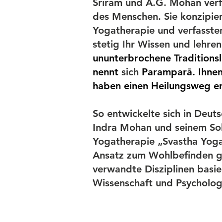
Sriram und A.G. Mohan verfe
des Menschen. Sie konzipier
Yogatherapie und verfassten
stetig Ihr Wissen und lehren
ununterbrochene Traditionsl
nennt
sich
Paramparā.
Ihne
haben einen Heilungsweg en
So entwickelte sich in Deu
Indra Mohan und seinem Soh
Yogatherapie „Svastha Yoga
Ansatz zum Wohlbefinden g
verwandte Disziplinen basie
Wissenschaft und Psychologi