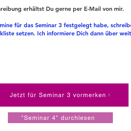
hreibung erhältst Du gerne per E-Mail von mir.
rmine für das Seminar 3 festgelegt habe, schreib
kliste setzen. Ich informiere Dich dann über wei
Jetzt für Seminar 3 vormerken
"Seminar 4" durchlesen