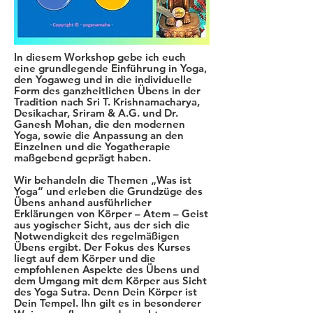
In diesem Workshop gebe ich euch
eine grundlegende Einführung in Yoga,
den Yogaweg und in die individuelle
Form des ganzheitlichen Übens in der
Tradition nach Sri T. Krishnamacharya,
Desikachar, Sriram & A.G. und Dr.
Ganesh Mohan, die den modernen
Yoga, sowie die Anpassung an den
Einzelnen und die Yogatherapie
maßgebend geprägt haben.
Wir behandeln die Themen „Was ist
Yoga“ und erleben die Grundzüge des
Übens anhand ausführlicher
Erklärungen von Körper – Atem – Geist
aus yogischer Sicht, aus der sich die
Notwendigkeit des regelmäßigen
Übens ergibt. Der Fokus des Kurses
liegt auf dem Körper
und die
empfohlenen Aspekte des Übens und
dem Umgang mit dem Körper aus Sicht
des Yoga Sutra. Denn Dein Körper ist
Dein Tempel. Ihn gilt es in besonderer