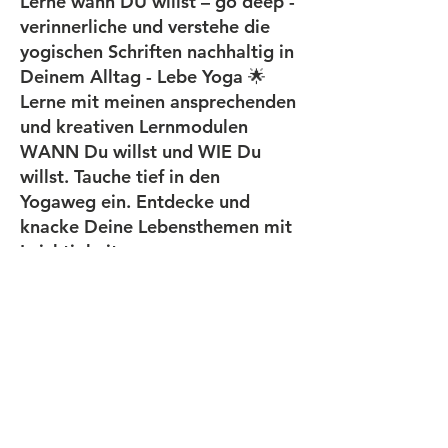
Lerne wann DU willst – go deep -
verinnerliche und verstehe die
yogischen Schriften nachhaltig in
Deinem Alltag - Lebe Yoga 🌟
Lerne mit meinen ansprechenden
und kreativen Lernmodulen
WANN Du willst und WIE Du
willst. Tauche tief in den
Yogaweg ein. Entdecke und
knacke Deine Lebensthemen mit
Leichtigkeit.
Kurse die Du verpasst hast,
kannst Du hier ebenso nachholen
oder vertiefen. Mehr Info vorerst
nur telefonisch.
Copyright © 2026 - Alle Rechte
vorbehalten